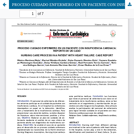
PROCESO CUIDADO ENFERMERO EN UN PACIENTE CON INSUFICIENCIA CARDIACA: REPORTE DE UN CASO